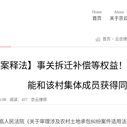
Home
About
首页
关于京
首页
>
云合律
以案释法】事关拆迁补偿等权益
能和该村集体成员获得
-06-08 阅读：457
京云律师
高人民法院《关于审理涉及农村土地承包纠纷案件适用法