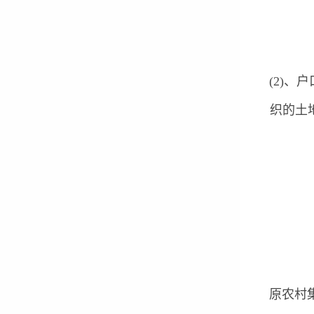
(2)
织的土
原农村