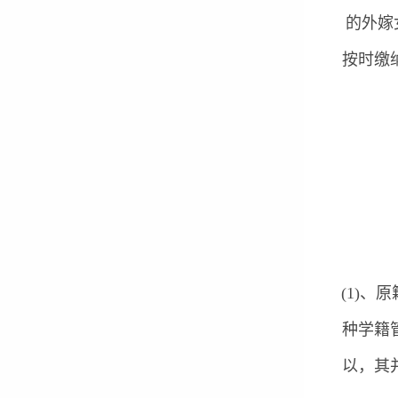
的外嫁
按时缴
(1)
种学籍
以，其