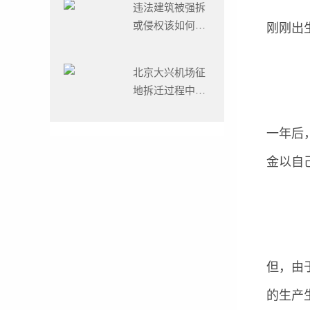
违法建筑被强拆
对！
或侵权该如何维
刚刚出
权？
北京大兴机场征
地拆迁过程中应
注意的问题
一年后
金以自
但，由
的生产