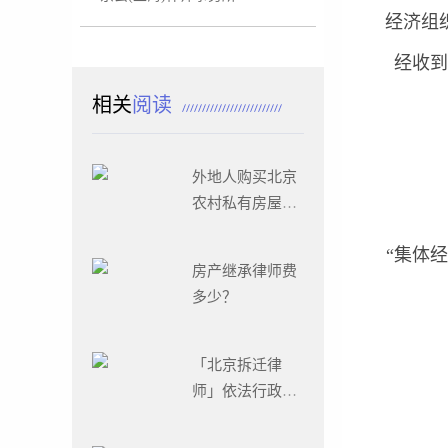
经济组
经收
相关
阅读
外地人购买北京
农村私有房屋后
遇困，北京拆迁
“集体
律师助其维权！
房产继承律师费
多少？
「北京拆迁律
师」依法行政不
容违法强拆，看
京云律师如何应