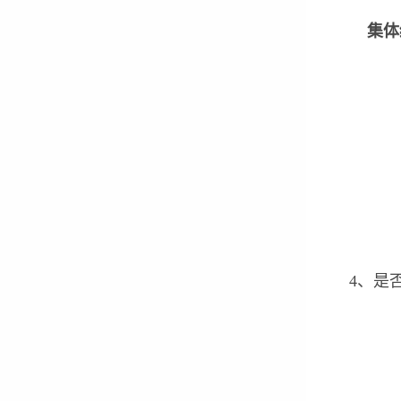
集体
4、是