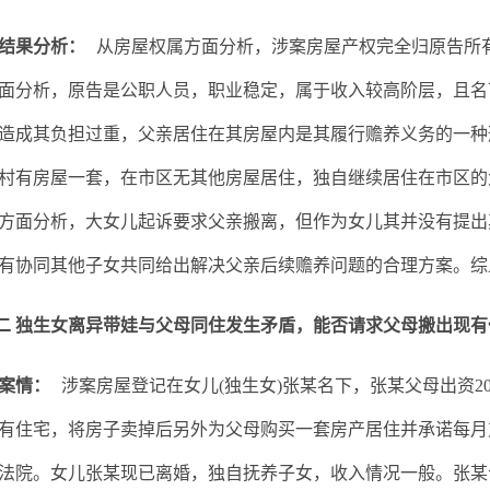
结果分析：
从房屋权属方面分析，涉案房屋产权完全归原告所
面分析，原告是公职人员，职业稳定，属于收入较高阶层，且名
造成其负担过重，父亲居住在其房屋内是其履行赡养义务的一种
村有房屋一套，在市区无其他房屋居住，独自继续居住在市区的
方面分析，大女儿起诉要求父亲搬离，但作为女儿其并没有提出
有协同其他子女共同给出解决父亲后续赡养问题的合理方案。综
独生女离异带娃与父母同住发生矛盾，能否请求父母搬出现有
案情：
涉案房屋登记在女儿(独生女)张某名下，张某父母出资
有住宅，将房子卖掉后另外为父母购买一套房产居住并承诺每月支
法院。女儿张某现已离婚，独自抚养子女，收入情况一般。张某