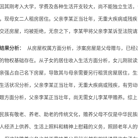
因其刚考入大学，学费及各种生活开支较大，尚不能独立生活，
，现母女二人租房居住。父亲李某正当壮年，无重大疾病或残疾
交还房屋，均被拒绝，无奈之下，李某甲将父亲李某诉至法院请
结果分析：
从房屋权属方面分析，涉案房屋是父母赠与，已经
的物权基础存在。从子女的居住收入生活方面分析，女儿刚就读
亲强占自己名下房屋，导致其与母亲需要另行租赁房屋居住，生
生活状况分析，父亲李某正当壮年，无重大疾病或残疾，有劳动
题方面分析，父亲李某正当壮年，尚无需女儿李某甲赡养。综上
族有敬老、养老、助老的传统文化，赡养父母不仅是中华民族
人经济上供养、生活上照料和精神上慰藉的义务，照顾老年人的