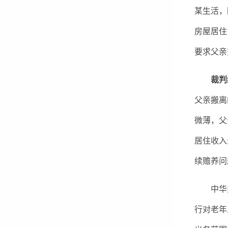
某生活，
房屋居住
要求父亲
裁判
父亲搬离
微薄，父
居住收入
续赡养问
中华民
行对老年