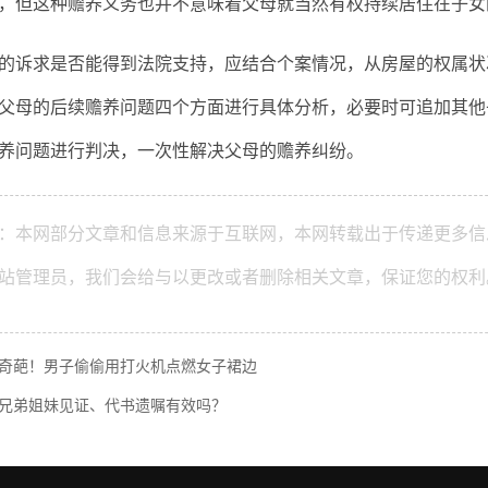
，但这种赡养义务也并不意味着父母就当然有权持续居住在子女
诉求是否能得到法院支持，应结合个案情况，从房屋的权属状
父母的后续赡养问题四个方面进行具体分析，必要时可追加其他
养问题进行判决，一次性解决父母的赡养纠纷。
：本网部分文章和信息来源于互联网，本网转载出于传递更多信
站管理员，我们会给与以更改或者删除相关文章，保证您的权利
奇葩！男子偷偷用打火机点燃女子裙边
兄弟姐妹见证、代书遗嘱有效吗？