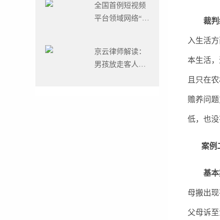
全国首例短视频
平台领域网络“爬
裁判
虫”案判了！
入生活方
京云律师解读：
本生活，
男孩放走客人寄
存在宠物店2万
且只在农
元的猫，“熊孩
赡养问题
子”之
低，也没
案例二 
基本
母搬出现
父母诉至