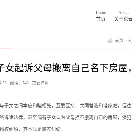
Home
About
首页
关于京
首页
>
云
子女起诉父母搬离自己名下房屋
-05-23 阅读：746
京云律师
子女之间本应和睦相处，互爱互持，共同营造和谐家庭，但往
终诉诸法律，甚至偶有子女认为父母拒不搬离自己的房屋，侵犯
物权纠纷，其本质是赡养纠纷。