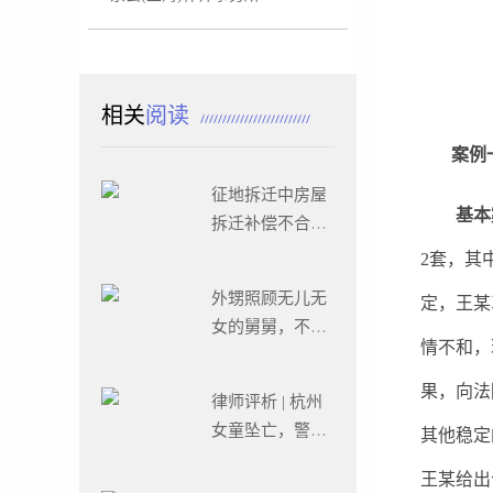
相关
阅读
案例一
征地拆迁中房屋
基本
拆迁补偿不合理
怎么办?
2套，其
外甥照顾无儿无
定，王某
女的舅舅，不料
情不和，
舅舅的做法令人
寒心
果，向法
律师评析 | 杭州
女童坠亡，警方
其他稳定
已立案侦查！
王某给出