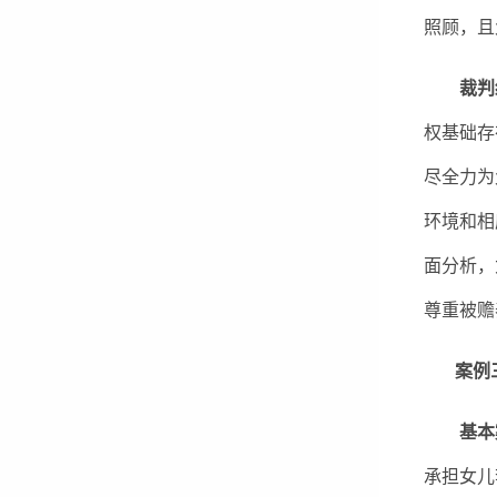
照顾，且
裁判
权基础存
尽全力为
环境和相
面分析，
尊重被赡
案例三 
基本
承担女儿