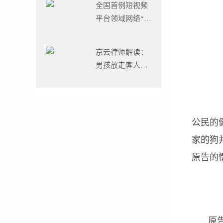
全国首例短视频
平台领域网络“爬
虫”案判了！
京云律师解读：
男孩放走客人寄
存在宠物店2万
元的猫，“熊孩
子”之
公民的
家的狗
原告的
原告李