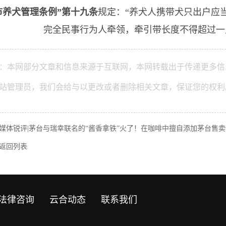
市养犬管理条例”第十九条
规定：“养犬人携带犬只出户应
完全民事行为人牵领，牵引带长度不得超过一
：本网部分文章和信息来源于互联网，本网转载出于传递更多信
站管理员，我们会给与以更改或者删除相关文章，保证您的权利
媒体锐评|茅台与瑞幸联名的“酱香拿铁”火了！在咖啡中擅自添加茅台售
返回列表
法律咨询
云合动态
联系我们