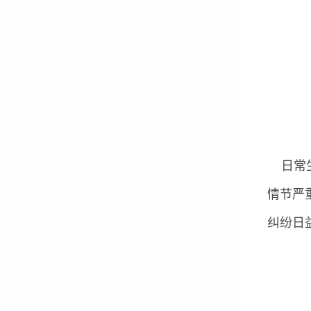
日常生
情节严
纠纷日