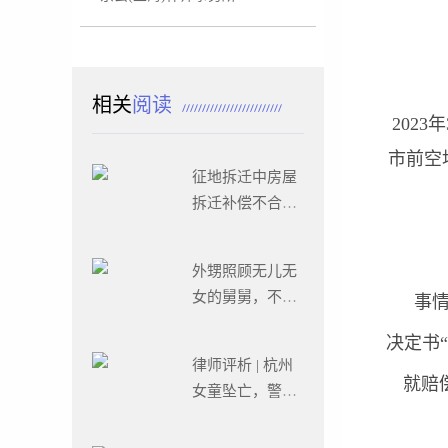
相关
阅读
202
市前空
征地拆迁中房屋
拆迁补偿不合理
怎么办?
外甥照顾无儿无
女的舅舅，不料
事情发
舅舅的做法令人
决定书
寒心
律师评析 | 杭州
就赔
女童坠亡，警方
已立案侦查！