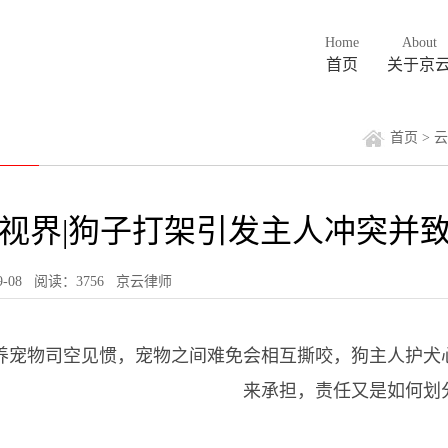
Home
About
首页
关于京
首页
>
云
视界|狗子打架引发主人冲突并
-09-08 阅读：3756
京云律师
养宠物司空见惯，宠物之间难免会相互撕咬，狗主人护犬
来承担，责任又是如何划